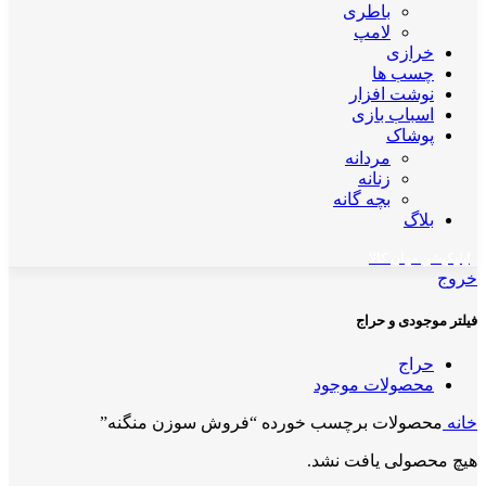
باطری
لامپ
خرازی
چسب ها
نوشت افزار
اسباب بازی
پوشاک
مردانه
زنانه
بچه گانه
بلاگ
اپلیکیشن مهان کالا
خروج
فیلتر موجودی و حراج
حراج
محصولات موجود
خانه
محصولات برچسب خورده “فروش سوزن منگنه”
هیچ محصولی یافت نشد.