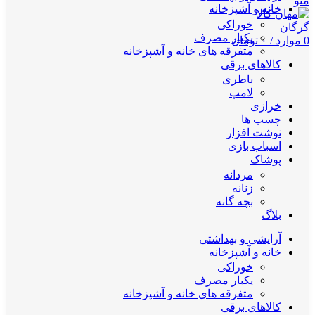
منو
خانه و آشپزخانه
خوراکی
یکبار مصرف
0
موارد
/
۰
تومان
متفرقه های خانه و آشپزخانه
کالاهای برقی
باطری
لامپ
خرازی
چسب ها
نوشت افزار
اسباب بازی
پوشاک
مردانه
زنانه
بچه گانه
بلاگ
آرایشی و بهداشتی
خانه و آشپزخانه
خوراکی
یکبار مصرف
متفرقه های خانه و آشپزخانه
کالاهای برقی