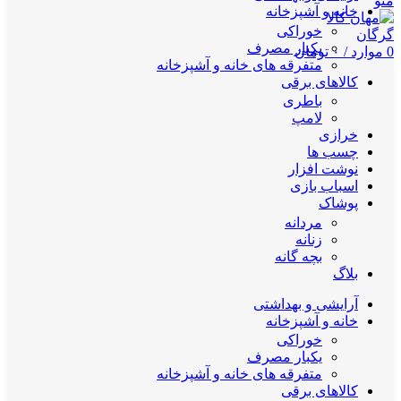
منو
خانه و آشپزخانه
خوراکی
یکبار مصرف
0
موارد
/
۰
تومان
متفرقه های خانه و آشپزخانه
کالاهای برقی
باطری
لامپ
خرازی
چسب ها
نوشت افزار
اسباب بازی
پوشاک
مردانه
زنانه
بچه گانه
بلاگ
آرایشی و بهداشتی
خانه و آشپزخانه
خوراکی
یکبار مصرف
متفرقه های خانه و آشپزخانه
کالاهای برقی