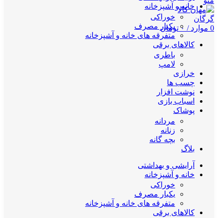
منو
خانه و آشپزخانه
خوراکی
یکبار مصرف
0
موارد
/
۰
تومان
متفرقه های خانه و آشپزخانه
کالاهای برقی
باطری
لامپ
خرازی
چسب ها
نوشت افزار
اسباب بازی
پوشاک
مردانه
زنانه
بچه گانه
بلاگ
آرایشی و بهداشتی
خانه و آشپزخانه
خوراکی
یکبار مصرف
متفرقه های خانه و آشپزخانه
کالاهای برقی