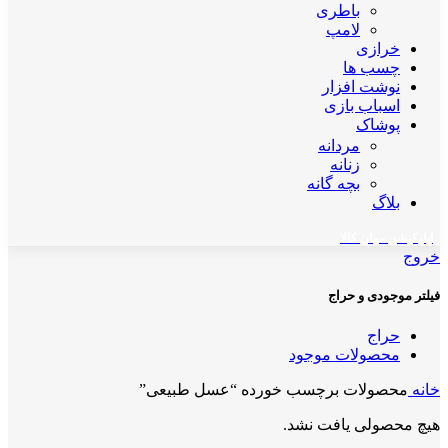
باطری
لامپ
خرازی
چسب ها
نوشت افزار
اسباب بازی
پوشاک
مردانه
زنانه
بچه گانه
بلاگ
اپلیکیشن مهان کالا
خروج
فیلتر موجودی و حراج
حراج
محصولات موجود
خانه
محصولات برچسب خورده “عسل طبیعی”
هیچ محصولی یافت نشد.