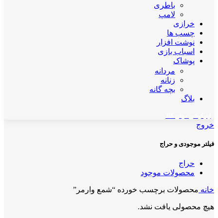
باطری
لامپ
خرازی
چسب ها
نوشت افزار
اسباب بازی
پوشاک
مردانه
زنانه
بچه گانه
بلاگ
اپلیکیشن مهان کالا
خروج
فیلتر موجودی و حراج
حراج
محصولات موجود
خانه
محصولات برچسب خورده “شمع وارمر”
هیچ محصولی یافت نشد.