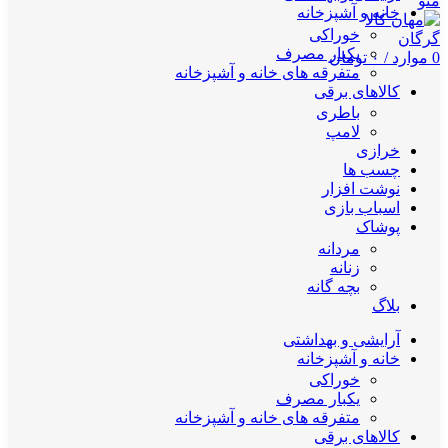
منو
خانه و آشپزخانه
خوراکی
یکبار مصرف
0
موارد
/
۰
تومان
متفرقه های خانه و آشپزخانه
کالاهای برقی
باطری
لامپ
خرازی
چسب ها
نوشت افزار
اسباب بازی
پوشاک
مردانه
زنانه
بچه گانه
بلاگ
آرایشی و بهداشتی
خانه و آشپزخانه
خوراکی
یکبار مصرف
متفرقه های خانه و آشپزخانه
کالاهای برقی