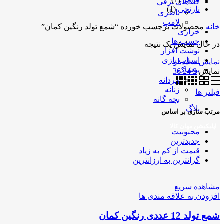
کالاهای برقی
نارنجی
(1)
باطری
لامپ
خانه
محصولات برچسب خورده “شمع تولد رنگین کمان”
خرازی
چسب ها
در حال نمایش یک نتیجه
نوشت افزار
اسباب بازی
نمایش سایدبار
پوشاک
نمایش
9
24
36
مردانه
زنانه
فیلتر ها
بچه گانه
بلاگ
مرتب سازی بر اساس
اپلیکیشن مهان کالا
محبوبیت
جدیدترین
قیمت از کم به زیاد
گرانترین به ارزانترین
مشاهده سریع
افزودن به علاقه مندی ها
شمع تولد 12 عددی رنگین کمان