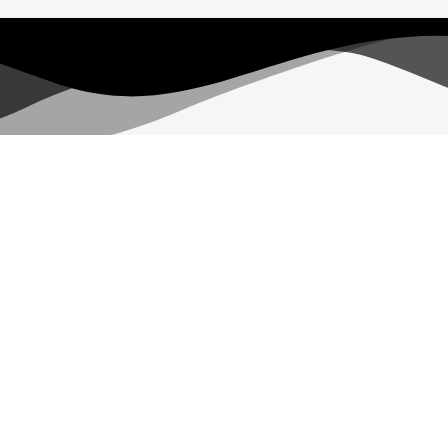
 حال پا در عرضه مستقیم کالاها به مصرف کنندگان عزیز گذاشته تا با قی
مهان کالا 1401 – ساخته شده با عشق