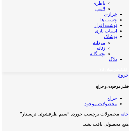
باطری
لامپ
خرازی
چسب ها
نوشت افزار
اسباب بازی
پوشاک
مردانه
زنانه
بچه گانه
بلاگ
اپلیکیشن مهان کالا
خروج
فیلتر موجودی و حراج
حراج
محصولات موجود
خانه
محصولات برچسب خورده “سیم ظرفشوئی تریستار”
هیچ محصولی یافت نشد.