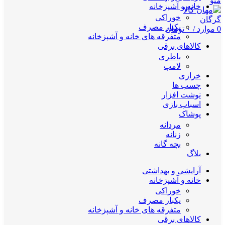
منو
خانه و آشپزخانه
خوراکی
یکبار مصرف
0
موارد
/
۰
تومان
متفرقه های خانه و آشپزخانه
کالاهای برقی
باطری
لامپ
خرازی
چسب ها
نوشت افزار
اسباب بازی
پوشاک
مردانه
زنانه
بچه گانه
بلاگ
آرایشی و بهداشتی
خانه و آشپزخانه
خوراکی
یکبار مصرف
متفرقه های خانه و آشپزخانه
کالاهای برقی