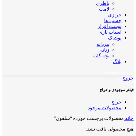
باطری
لامپ
خرازی
چسب ها
نوشت افزار
اسباب بازی
پوشاک
مردانه
زنانه
بچه گانه
بلاگ
اپلیکیشن مهان کالا
خروج
فیلتر موجودی و حراج
حراج
محصولات موجود
خانه
محصولات برچسب خورده “سلفون”
هیچ محصولی یافت نشد.