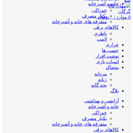
منو
خانه و آشپزخانه
خوراکی
یکبار مصرف
0
موارد
/
۰
تومان
متفرقه های خانه و آشپزخانه
کالاهای برقی
باطری
لامپ
خرازی
چسب ها
نوشت افزار
اسباب بازی
پوشاک
مردانه
زنانه
بچه گانه
بلاگ
آرایشی و بهداشتی
خانه و آشپزخانه
خوراکی
یکبار مصرف
متفرقه های خانه و آشپزخانه
کالاهای برقی