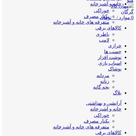
منو
خانه و آشپزخانه
خوراکی
یکبار مصرف
0
موارد
/
۰
تومان
متفرقه های خانه و آشپزخانه
کالاهای برقی
باطری
لامپ
خرازی
چسب ها
نوشت افزار
اسباب بازی
پوشاک
مردانه
زنانه
بچه گانه
بلاگ
آرایشی و بهداشتی
خانه و آشپزخانه
خوراکی
یکبار مصرف
متفرقه های خانه و آشپزخانه
کالاهای برقی