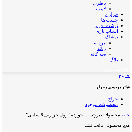
باطری
لامپ
خرازی
چسب ها
نوشت افزار
اسباب بازی
پوشاک
مردانه
زنانه
بچه گانه
بلاگ
اپلیکیشن مهان کالا
خروج
فیلتر موجودی و حراج
حراج
محصولات موجود
خانه
محصولات برچسب خورده “رول حرارتی 8 سانتی”
هیچ محصولی یافت نشد.