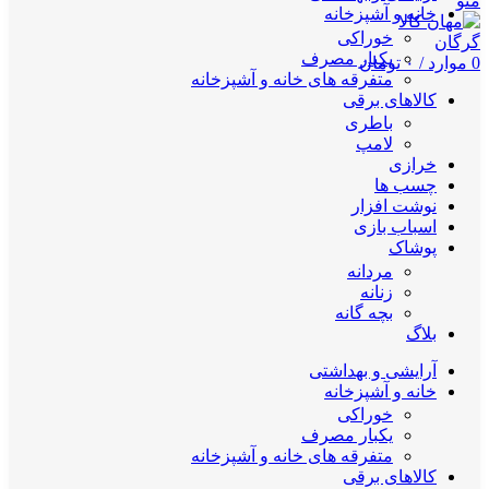
منو
خانه و آشپزخانه
خوراکی
یکبار مصرف
0
موارد
/
۰
تومان
متفرقه های خانه و آشپزخانه
کالاهای برقی
باطری
لامپ
خرازی
چسب ها
نوشت افزار
اسباب بازی
پوشاک
مردانه
زنانه
بچه گانه
بلاگ
آرایشی و بهداشتی
خانه و آشپزخانه
خوراکی
یکبار مصرف
متفرقه های خانه و آشپزخانه
کالاهای برقی