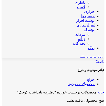
باطری
لامپ
خرازی
چسب ها
نوشت افزار
اسباب بازی
پوشاک
مردانه
زنانه
بچه گانه
بلاگ
اپلیکیشن مهان کالا
خروج
فیلتر موجودی و حراج
حراج
محصولات موجود
خانه
محصولات برچسب خورده “دفترچه یادداشت کوچک”
هیچ محصولی یافت نشد.