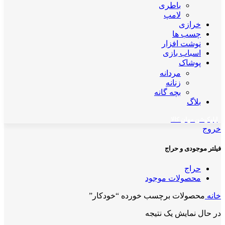
باطری
لامپ
خرازی
چسب ها
نوشت افزار
اسباب بازی
پوشاک
مردانه
زنانه
بچه گانه
بلاگ
اپلیکیشن مهان کالا
خروج
فیلتر موجودی و حراج
حراج
محصولات موجود
خانه
محصولات برچسب خورده “خودکار”
در حال نمایش یک نتیجه