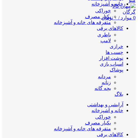
منو
خانه و آشپزخانه
خوراکی
یکبار مصرف
0
موارد
/
۰
تومان
متفرقه های خانه و آشپزخانه
کالاهای برقی
باطری
لامپ
خرازی
چسب ها
نوشت افزار
اسباب بازی
پوشاک
مردانه
زنانه
بچه گانه
بلاگ
آرایشی و بهداشتی
خانه و آشپزخانه
خوراکی
یکبار مصرف
متفرقه های خانه و آشپزخانه
کالاهای برقی