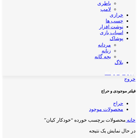
باطری
لامپ
خرازی
چسب ها
نوشت افزار
اسباب بازی
پوشاک
مردانه
زنانه
بچه گانه
بلاگ
اپلیکیشن مهان کالا
خروج
فیلتر موجودی و حراج
حراج
محصولات موجود
خانه
محصولات برچسب خورده “خودکار کیان”
در حال نمایش یک نتیجه