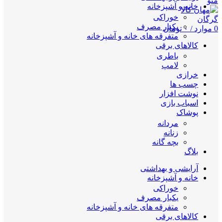
منو
خانه و آشپزخانه
خوراکی
یکبار مصرف
0
موارد
/
۰
تومان
متفرقه های خانه و آشپزخانه
کالاهای برقی
باطری
لامپ
خرازی
چسب ها
نوشت افزار
اسباب بازی
پوشاک
مردانه
زنانه
بچه گانه
بلاگ
آرایشی و بهداشتی
خانه و آشپزخانه
خوراکی
یکبار مصرف
متفرقه های خانه و آشپزخانه
کالاهای برقی