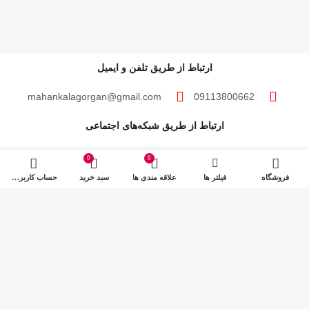
ارتباط از طریق تلفن و ایمیل
mahankalagorgan@gmail.com
09113800662
ارتباط از طریق شبکه‌های اجتماعی
0
0
فروشگاه
فیلتر ها
علاقه مندی ها
سبد خرید
حساب کاربری من
مهان‌ کالا؛ خرید آسان
مهان‌ کالا با پشتوانه سال‌ها فعالیت مستمر در پخش کالاهای گوناگون، حال پا در عرضه
مستقیم کالاها به مصرف کنندگان عزیز گذاشته تا با قیمتی پایین‌تر از قیمت خرده‌فروشی‌ها،
این کالاها در اختیار مشتریان گرامی قرار گیرد.
مهان کالا 1401 – ساخته شده با عشق