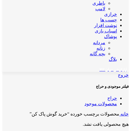
باطری
لامپ
خرازی
چسب ها
نوشت افزار
اسباب بازی
پوشاک
مردانه
زنانه
بچه گانه
بلاگ
اپلیکیشن مهان کالا
خروج
فیلتر موجودی و حراج
حراج
محصولات موجود
خانه
محصولات برچسب خورده “خرید گوش پاک کن”
هیچ محصولی یافت نشد.