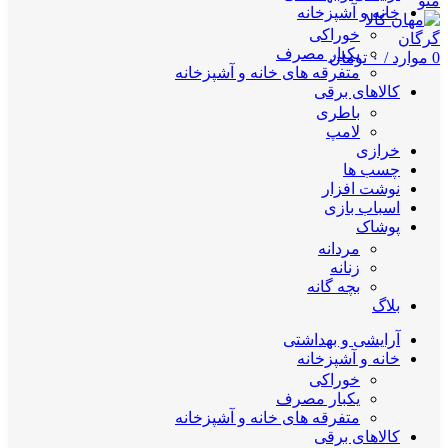
منو
خانه و آشپزخانه
خوراکی
یکبار مصرف
0
موارد
/
۰
تومان
متفرقه های خانه و آشپزخانه
کالاهای برقی
باطری
لامپ
خرازی
چسب ها
نوشت افزار
اسباب بازی
پوشاک
مردانه
زنانه
بچه گانه
بلاگ
آرایشی و بهداشتی
خانه و آشپزخانه
خوراکی
یکبار مصرف
متفرقه های خانه و آشپزخانه
کالاهای برقی