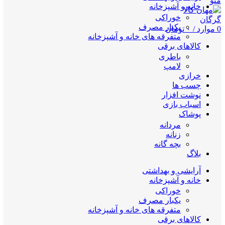
منو
خانه و آشپزخانه
خوراکی
یکبار مصرف
0
موارد
/
۰
تومان
متفرقه های خانه و آشپزخانه
کالاهای برقی
باطری
لامپ
خرازی
چسب ها
نوشت افزار
اسباب بازی
پوشاک
مردانه
زنانه
بچه گانه
بلاگ
آرایشی و بهداشتی
خانه و آشپزخانه
خوراکی
یکبار مصرف
متفرقه های خانه و آشپزخانه
کالاهای برقی