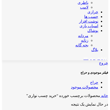
باطری
لامپ
خرازی
چسب ها
نوشت افزار
اسباب بازی
پوشاک
مردانه
زنانه
بچه گانه
بلاگ
اپلیکیشن مهان کالا
خروج
فیلتر موجودی و حراج
حراج
محصولات موجود
خانه
محصولات برچسب خورده “خرید چسب نواری”
در حال نمایش یک نتیجه