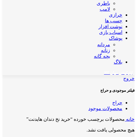
باطری
لامپ
خرازی
چسب ها
نوشت افزار
اسباب بازی
پوشاک
مردانه
زنانه
بچه گانه
بلاگ
اپلیکیشن مهان کالا
خروج
فیلتر موجودی و حراج
حراج
محصولات موجود
خانه
محصولات برچسب خورده “خرید نخ دندان هایدنت”
هیچ محصولی یافت نشد.