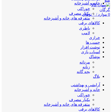
منو
خانه و آشپزخانه
خوراکی
یکبار مصرف
0
موارد
/
۰
تومان
متفرقه های خانه و آشپزخانه
کالاهای برقی
باطری
لامپ
خرازی
چسب ها
نوشت افزار
اسباب بازی
پوشاک
مردانه
زنانه
بچه گانه
بلاگ
آرایشی و بهداشتی
خانه و آشپزخانه
خوراکی
یکبار مصرف
متفرقه های خانه و آشپزخانه
کالاهای برقی