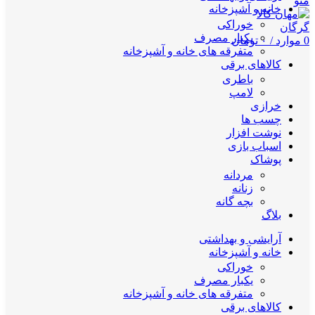
منو
خانه و آشپزخانه
خوراکی
یکبار مصرف
0
موارد
/
۰
تومان
متفرقه های خانه و آشپزخانه
کالاهای برقی
باطری
لامپ
خرازی
چسب ها
نوشت افزار
اسباب بازی
پوشاک
مردانه
زنانه
بچه گانه
بلاگ
آرایشی و بهداشتی
خانه و آشپزخانه
خوراکی
یکبار مصرف
متفرقه های خانه و آشپزخانه
کالاهای برقی