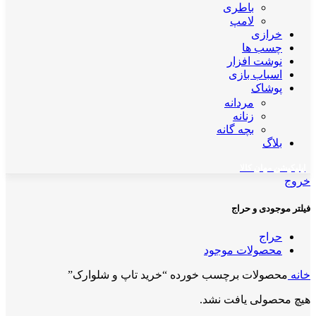
باطری
لامپ
خرازی
چسب ها
نوشت افزار
اسباب بازی
پوشاک
مردانه
زنانه
بچه گانه
بلاگ
اپلیکیشن مهان کالا
خروج
فیلتر موجودی و حراج
حراج
محصولات موجود
خانه
محصولات برچسب خورده “خرید تاپ و شلوارک”
هیچ محصولی یافت نشد.