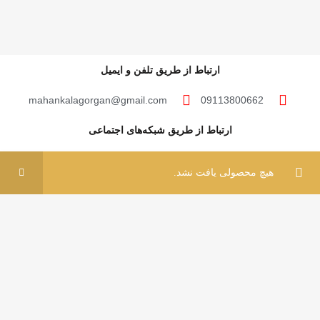
ارتباط از طریق تلفن و ایمیل
mahankalagorgan@gmail.com
09113800662
ارتباط از طریق شبکه‌های اجتماعی
0
0
هیچ محصولی یافت نشد.
فروشگاه
فیلتر ها
علاقه مندی ها
سبد خرید
حساب کاربری من
مهان‌ کالا؛ خرید آسان
مهان‌ کالا با پشتوانه سال‌ها فعالیت مستمر در پخش کالاهای گوناگون، حال پا در عرضه
مستقیم کالاها به مصرف کنندگان عزیز گذاشته تا با قیمتی پایین‌تر از قیمت خرده‌فروشی‌ها،
این کالاها در اختیار مشتریان گرامی قرار گیرد.
مهان کالا 1401 – ساخته شده با عشق