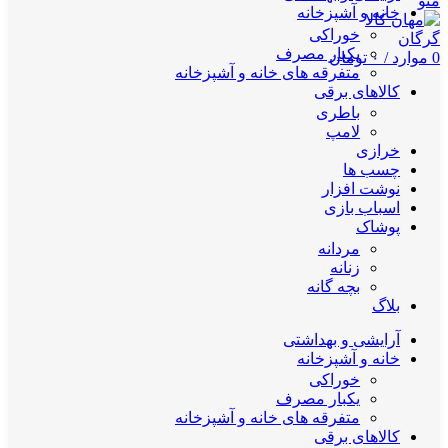
منو
خانه و آشپزخانه
خوراکی
یکبار مصرف
0
موارد
/
۰
تومان
متفرقه های خانه و آشپزخانه
کالاهای برقی
باطری
لامپ
خرازی
چسب ها
نوشت افزار
اسباب بازی
پوشاک
مردانه
زنانه
بچه گانه
بلاگ
آرایشی و بهداشتی
خانه و آشپزخانه
خوراکی
یکبار مصرف
متفرقه های خانه و آشپزخانه
کالاهای برقی