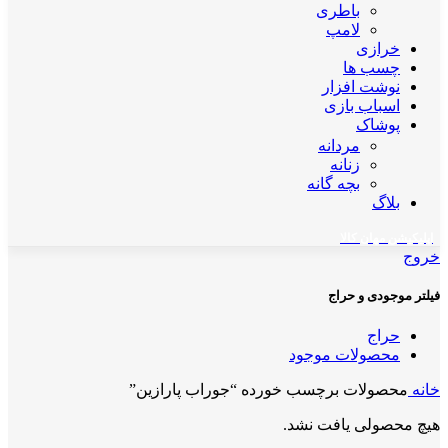
باطری
لامپ
خرازی
چسب ها
نوشت افزار
اسباب بازی
پوشاک
مردانه
زنانه
بچه گانه
بلاگ
اپلیکیشن مهان کالا
خروج
فیلتر موجودی و حراج
حراج
محصولات موجود
خانه
محصولات برچسب خورده “جوراب پارازین”
هیچ محصولی یافت نشد.