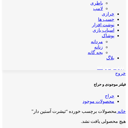
باطری
لامپ
خرازی
چسب ها
نوشت افزار
اسباب بازی
پوشاک
مردانه
زنانه
بچه گانه
بلاگ
اپلیکیشن مهان کالا
خروج
فیلتر موجودی و حراج
حراج
محصولات موجود
خانه
محصولات برچسب خورده “تیشرت آستین دار”
هیچ محصولی یافت نشد.