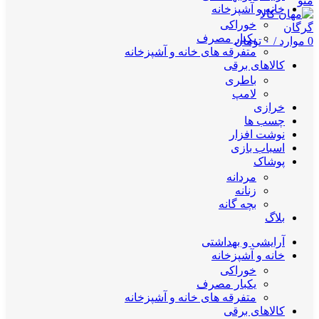
منو
خانه و آشپزخانه
خوراکی
یکبار مصرف
0
موارد
/
۰
تومان
متفرقه های خانه و آشپزخانه
کالاهای برقی
باطری
لامپ
خرازی
چسب ها
نوشت افزار
اسباب بازی
پوشاک
مردانه
زنانه
بچه گانه
بلاگ
آرایشی و بهداشتی
خانه و آشپزخانه
خوراکی
یکبار مصرف
متفرقه های خانه و آشپزخانه
کالاهای برقی