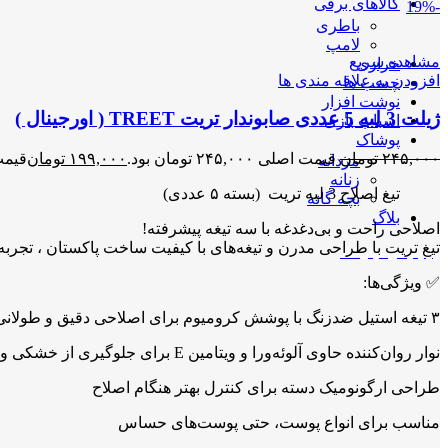
کالاهای برقی
-19%
باطری
لامپ
مشاهده سریع
خرازی
افزودن به علاقه مندی ها
چسب ها
نوشت افزار
ژیلت 3 لبه 5 عددی صابوندار تریت TREET ( اورجینال )
اسباب بازی
پوشاک
۲۴۵,۰۰۰
تومان
قیمت اصلی ۲۴۵,۰۰۰ تومان بود.
۱۹۹,۰۰۰
تومان
قیمت فعلی 
مردانه
زنانه
تیغ اصلاح 3 لبه تریت (بسته ۵ عددی)
بچه گانه
بلاگ
اصلاحی راحت و بی‌دغدغه با سه تیغه پیشرفته!
تیغ تریت با طراحی مدرن و تیغه‌های با کیفیت ساخت پاکستان ، تجربه
اپلیکیشن مهان کالا
✅ ویژگی‌ها:
۳ تیغه استیل ضدزنگ با پوشش کرومیوم برای اصلاحی دقیق و طولانی‌مدت
نوار روان‌کننده حاوی آلوئه‌ورا و ویتامین E برای جلوگیری از خشکی و التهاب پوست
طراحی ارگونومیک دسته برای کنترل بهتر هنگام اصلاح
مناسب برای انواع پوست، حتی پوست‌های حساس