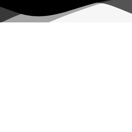
 حال پا در عرضه مستقیم کالاها به مصرف کنندگان عزیز گذاشته تا با قی
مهان کالا 1401 – ساخته شده با عشق