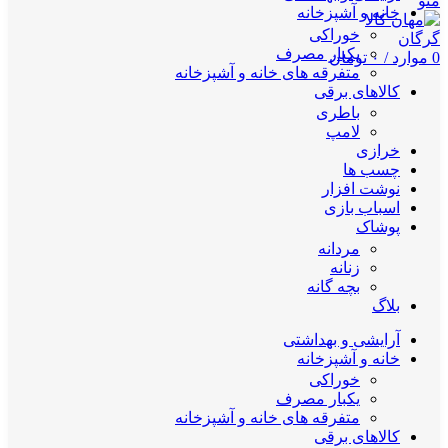
منو
خانه و آشپزخانه
خوراکی
یکبار مصرف
0
موارد
/
۰
تومان
متفرقه های خانه و آشپزخانه
کالاهای برقی
باطری
لامپ
خرازی
چسب ها
نوشت افزار
اسباب بازی
پوشاک
مردانه
زنانه
بچه گانه
بلاگ
آرایشی و بهداشتی
خانه و آشپزخانه
خوراکی
یکبار مصرف
متفرقه های خانه و آشپزخانه
کالاهای برقی