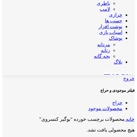
باطری
لامپ
خرازی
چسب ها
نوشت افزار
اسباب بازی
پوشاک
مردانه
زنانه
بچه گانه
بلاگ
اپلیکیشن مهان کالا
خروج
فیلتر موجودی و حراج
حراج
محصولات موجود
خانه
محصولات برچسب خورده “بوگیر کنسروی”
هیچ محصولی یافت نشد.