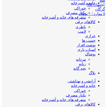
منو
خانه و آشپزخانه
خوراکی
یکبار مصرف
0
موارد
/
۰
تومان
متفرقه های خانه و آشپزخانه
کالاهای برقی
باطری
لامپ
خرازی
چسب ها
نوشت افزار
اسباب بازی
پوشاک
مردانه
زنانه
بچه گانه
بلاگ
آرایشی و بهداشتی
خانه و آشپزخانه
خوراکی
یکبار مصرف
متفرقه های خانه و آشپزخانه
کالاهای برقی