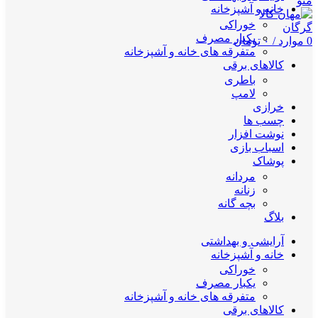
منو
خانه و آشپزخانه
خوراکی
یکبار مصرف
0
موارد
/
۰
تومان
متفرقه های خانه و آشپزخانه
کالاهای برقی
باطری
لامپ
خرازی
چسب ها
نوشت افزار
اسباب بازی
پوشاک
مردانه
زنانه
بچه گانه
بلاگ
آرایشی و بهداشتی
خانه و آشپزخانه
خوراکی
یکبار مصرف
متفرقه های خانه و آشپزخانه
کالاهای برقی