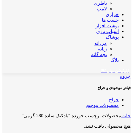
باطری
لامپ
خرازی
چسب ها
نوشت افزار
اسباب بازی
پوشاک
مردانه
زنانه
بچه گانه
بلاگ
اپلیکیشن مهان کالا
خروج
فیلتر موجودی و حراج
حراج
محصولات موجود
خانه
محصولات برچسب خورده “بادکنک ساده 280 گرمی”
هیچ محصولی یافت نشد.