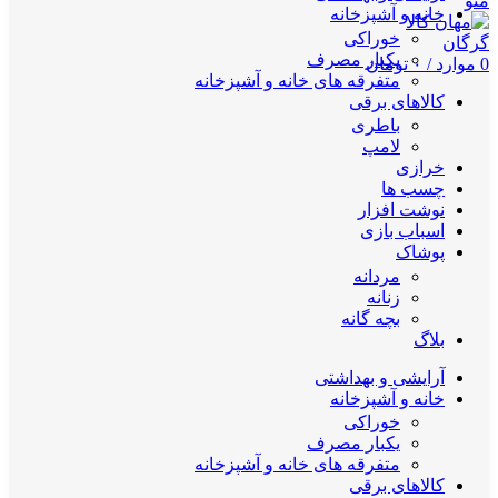
منو
خانه و آشپزخانه
خوراکی
یکبار مصرف
0
موارد
/
۰
تومان
متفرقه های خانه و آشپزخانه
کالاهای برقی
باطری
لامپ
خرازی
چسب ها
نوشت افزار
اسباب بازی
پوشاک
مردانه
زنانه
بچه گانه
بلاگ
آرایشی و بهداشتی
خانه و آشپزخانه
خوراکی
یکبار مصرف
متفرقه های خانه و آشپزخانه
کالاهای برقی