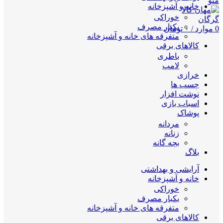
منو
خانه و آشپزخانه
خوراکی
یکبار مصرف
0
موارد
/
۰
تومان
متفرقه های خانه و آشپزخانه
کالاهای برقی
باطری
لامپ
خرازی
چسب ها
نوشت افزار
اسباب بازی
پوشاک
مردانه
زنانه
بچه گانه
بلاگ
آرایشی و بهداشتی
خانه و آشپزخانه
خوراکی
یکبار مصرف
متفرقه های خانه و آشپزخانه
کالاهای برقی