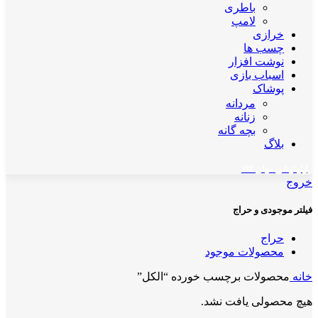
باطری
لامپ
خرازی
چسب ها
نوشت افزار
اسباب بازی
پوشاک
مردانه
زنانه
بچه گانه
بلاگ
اپلیکیشن مهان کالا
خروج
فیلتر موجودی و حراج
حراج
محصولات موجود
خانه
محصولات برچسب خورده “الکل”
هیچ محصولی یافت نشد.