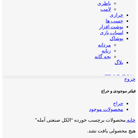
باطری
لامپ
خرازی
چسب ها
نوشت افزار
اسباب بازی
پوشاک
مردانه
زنانه
بچه گانه
بلاگ
اپلیکیشن مهان کالا
خروج
فیلتر موجودی و حراج
حراج
محصولات موجود
خانه
محصولات برچسب خورده “الکل صنعتی آمله”
هیچ محصولی یافت نشد.