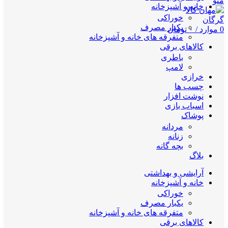
منو
خانه و آشپزخانه
خوراکی
یکبار مصرف
0
موارد
/
۰
تومان
متفرقه های خانه و آشپزخانه
کالاهای برقی
باطری
لامپ
خرازی
چسب ها
نوشت افزار
اسباب بازی
پوشاک
مردانه
زنانه
بچه گانه
بلاگ
آرایشی و بهداشتی
خانه و آشپزخانه
خوراکی
یکبار مصرف
متفرقه های خانه و آشپزخانه
کالاهای برقی