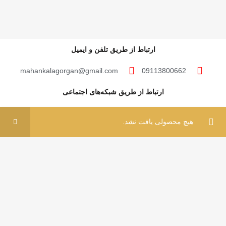
ارتباط از طریق تلفن و ایمیل
mahankalagorgan@gmail.com
09113800662
ارتباط از طریق شبکه‌های اجتماعی
0
0
هیچ محصولی یافت نشد.
فروشگاه
فیلتر ها
علاقه مندی ها
سبد خرید
حساب کاربری من
مهان‌ کالا؛ خرید آسان
مهان‌ کالا با پشتوانه سال‌ها فعالیت مستمر در پخش کالاهای گوناگون، حال پا در عرضه
مستقیم کالاها به مصرف کنندگان عزیز گذاشته تا با قیمتی پایین‌تر از قیمت خرده‌فروشی‌ها،
این کالاها در اختیار مشتریان گرامی قرار گیرد.
مهان کالا 1401 – ساخته شده با عشق