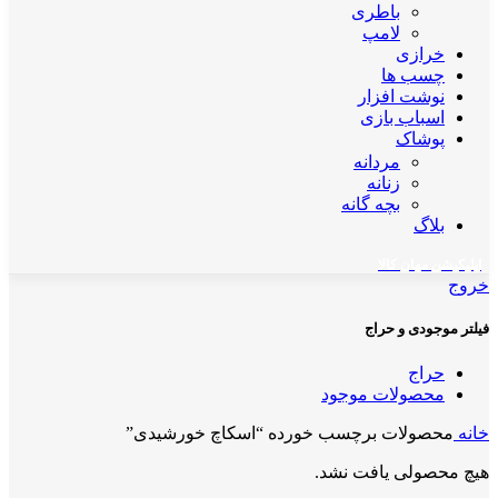
باطری
لامپ
خرازی
چسب ها
نوشت افزار
اسباب بازی
پوشاک
مردانه
زنانه
بچه گانه
بلاگ
اپلیکیشن مهان کالا
خروج
فیلتر موجودی و حراج
حراج
محصولات موجود
خانه
محصولات برچسب خورده “اسکاچ خورشیدی”
هیچ محصولی یافت نشد.