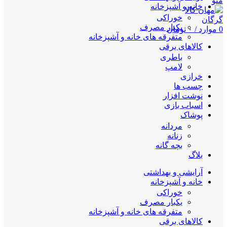
منو
خانه و آشپزخانه
خوراکی
یکبار مصرف
0
موارد
/
۰
تومان
متفرقه های خانه و آشپزخانه
کالاهای برقی
باطری
لامپ
خرازی
چسب ها
نوشت افزار
اسباب بازی
پوشاک
مردانه
زنانه
بچه گانه
بلاگ
آرایشی و بهداشتی
خانه و آشپزخانه
خوراکی
یکبار مصرف
متفرقه های خانه و آشپزخانه
کالاهای برقی