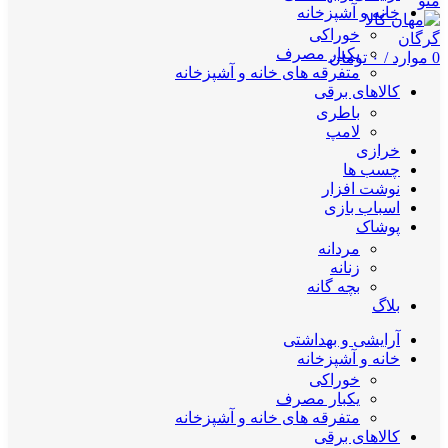
منو
خانه و آشپزخانه
خوراکی
یکبار مصرف
0
موارد
/
۰
تومان
متفرقه های خانه و آشپزخانه
کالاهای برقی
باطری
لامپ
خرازی
چسب ها
نوشت افزار
اسباب بازی
پوشاک
مردانه
زنانه
بچه گانه
بلاگ
آرایشی و بهداشتی
خانه و آشپزخانه
خوراکی
یکبار مصرف
متفرقه های خانه و آشپزخانه
کالاهای برقی